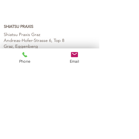
SHIATSU PRAXIS
Shiatsu Praxis Graz
Andreas-Hofer-Strasse 6, Top 8
Graz, Eggenberg
Shiatsu Praxis Hochsteiermark
Phone
Email
Zöbriach 2, Thörl
KONTAKT
Mag. Ines Baumgartner
+43 (0)650 99 99 6 33
ines.baumgartner@meetthismoment.at
Kontaktformular