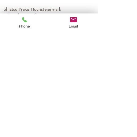
Shiatsu Praxis Hochsteiermark
Zöbriach 2, Thörl
Phone
Email
KONTAKT
Mag. Ines Baumgartner
+43 (0)650 99 99 6 33
ines.baumgartner@meetthismoment.at
Kontaktformular
© 2024 by
Impressum
Datenschtzerklärung
Shiatsu Massage Thörl
Shiatsu Thörl
Shiatsu Massage Graz Eggenberg
Shiatsu Graz