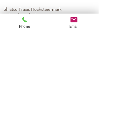
Shiatsu Praxis Hochsteiermark
Zöbriach 2, Thörl
Phone
Email
KONTAKT
Mag. Ines Baumgartner
+43 (0)650 99 99 6 33
ines.baumgartner@meetthismoment.at
Kontaktformular
© 2024 by
Impressum
Datenschtzerklärung
Shiatsu Massage Thörl
Shiatsu Thörl
Shiatsu Massage Graz Eggenberg
Shiatsu Graz