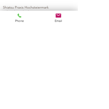
Shiatsu Praxis Hochsteiermark
Zöbriach 2, Thörl
Phone
Email
KONTAKT
Mag. Ines Baumgartner
+43 (0)650 99 99 6 33
ines.baumgartner@meetthismoment.at
Kontaktformular
© 2024 by
Impressum
Datenschtzerklärung
Shiatsu Massage Thörl
Shiatsu Thörl
Shiatsu Massage Graz Eggenberg
Shiatsu Graz